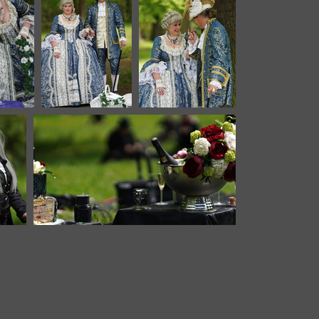
3140 Aufrufe
3139 Aufrufe
5c
VIP 7313c
VIP 7316c
ufe
3111 Aufrufe
3063 Aufrufe
66c
VIP 7376c
rufe
3118 Aufrufe