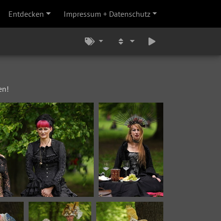
Entdecken
Impressum + Datenschutz
en!
VIP 7285c
VIP 7289c