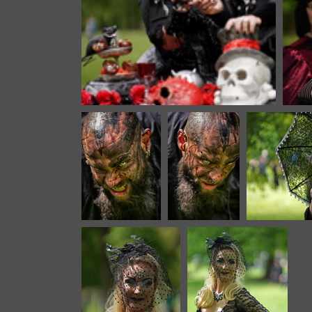
VIP 7266c
3273 Aufrufe
VIP 7331c
VIP 7334c
VI
3081 Aufrufe
3089 Aufrufe
305