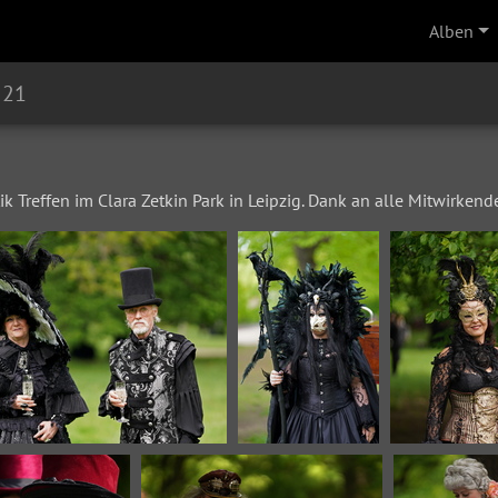
Alben
 21
 Treffen im Clara Zetkin Park in Leipzig. Dank an alle Mitwirkend
VIP 7270c
VIP 7276c