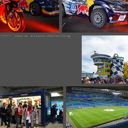
oto GP 09158c RedBull
Moto GP 09160c RedBull
37973 Aufrufe
41585 Aufrufe
9185c
Moto GP 09188c Sachsenring
Moto GP 09191c Sac
ing
29429 Aufrufe
34799 Aufru
rufe