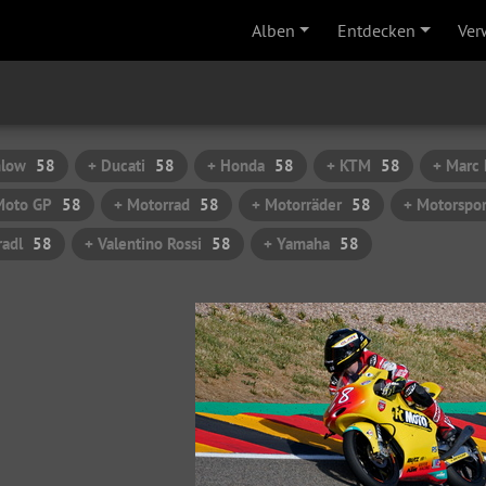
Alben
Entdecken
Ver
hlow
58
+ Ducati
58
+ Honda
58
+ KTM
58
+ Marc
Moto GP
58
+ Motorrad
58
+ Motorräder
58
+ Motorspor
radl
58
+ Valentino Rossi
58
+ Yamaha
58