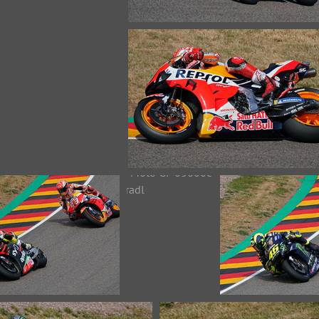
Moto GP 03568c Geiger
29484 Aufrufe
ez
Moto GP 03584c Marquez
25516 Aufrufe
GP 03605c Marquez
Moto GP 03606c
Moto GP 0360