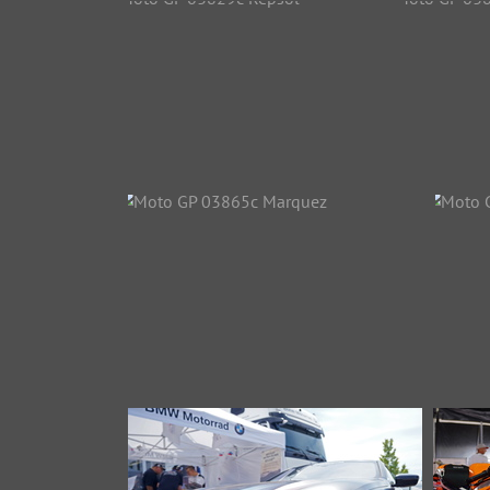
Moto GP 03801c Rossi
26279 Aufrufe
Moto GP 03829c Repsol
Moto
24566 Aufrufe
3
Moto GP 03865c Marquez
27249 Aufrufe