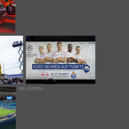
Moto GP 09165c Yamaha
37483 Aufrufe
hsenring
RB L 02972c
fe
6867 Aufrufe