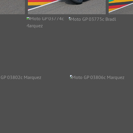
GP 03733c
Moto GP 03736c Rossi
Moto
Bradl
28862 Aufrufe
7 Aufrufe
rquez
Moto GP 03774c
Moto GP 03775c Bradl
Marquez
24174 Aufrufe
26275 Aufrufe