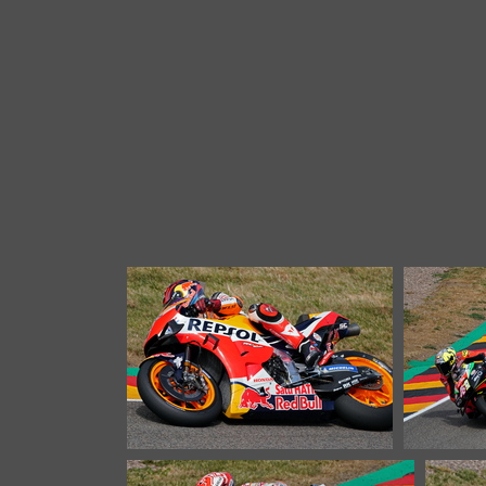
Moto GP 01853c Marqu
26394 Aufrufe
Moto GP 03603c Bradl
Moto 