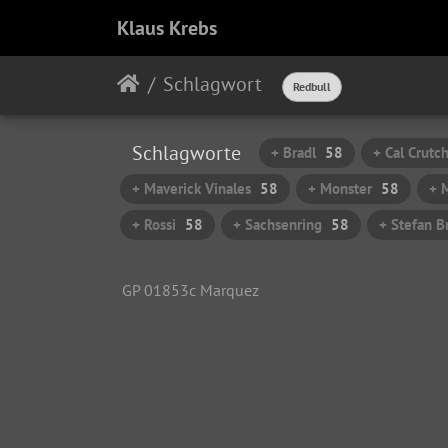
Klaus Krebs
Schlagwort
Redbull
Schlagworte
+ Bradl
58
+ Cal Crutc
+ Maverick Vinales
58
+ Monster
58
+ 
+ Rossi
58
+ Sachsenring
58
+ Stefan B