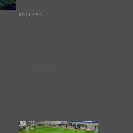
RB L 02981c
6811 Aufrufe
RB L 02999c
6998 Aufrufe
2c
RB L 03013c