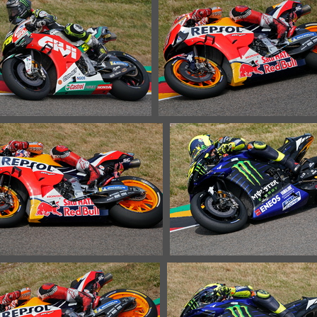
32412 Aufrufe
Bradl
43356 Auf
31068 Aufrufe
to GP 03617c Crutchlow
Moto GP 03630c Marque
22012 Aufrufe
27983 Aufrufe
Moto GP 03640c Bradl
Moto GP 03644c Ross
32105 Aufrufe
22769 Aufrufe