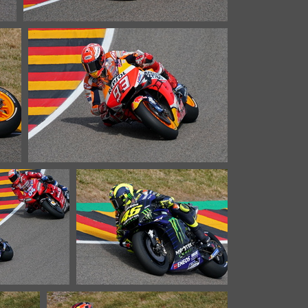
Moto GP 03580c Marquez
30930 Aufrufe
Moto GP 03596c Marquez
26441 Aufrufe
8c Rossi
Moto GP 03611c Rossi