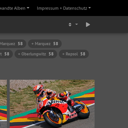
wandte Alben
Impressum + Datenschutz
 Marquez
58
+ Marquez
58
t
58
+ Oberlungwitz
58
+ Repsol
58