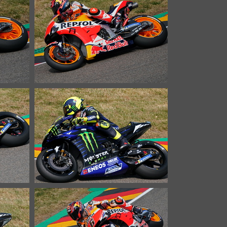
rufe
25668 Aufrufe
z
Moto GP 03638c Bradl
26288 Aufrufe
i
Moto GP 03651c Rossi
33443 Aufrufe