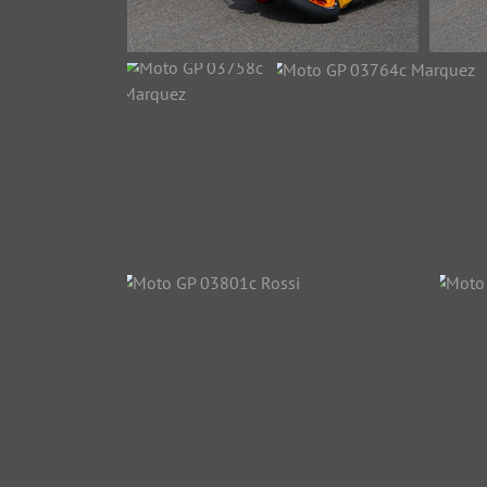
Moto GP 03728c Bradl
Moto 
36553 Aufrufe
2517
Moto GP 03758c
Moto GP 03764c Ma
Marquez
33353 Aufrufe
17512 Aufrufe