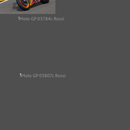
 GP 03738c Marquez
Moto GP 03751c
30458 Aufrufe
Geiger
26839 Aufrufe
Moto GP 03784c Rossi
24455 Aufrufe