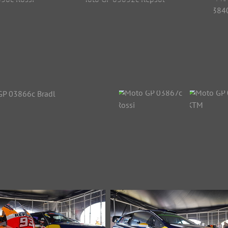
Moto GP 03802c Marquez
Moto GP 03806c Marqu
30829 Aufrufe
23723 Aufrufe
 GP 03830c Rossi
Moto GP 03832c Repsol
Mot
3564 Aufrufe
31000 Aufrufe
25
Moto GP 03866c Bradl
Moto GP 03867c
Moto GP 
28529 Aufrufe
Rossi
KT
28738 Aufrufe
23912 A