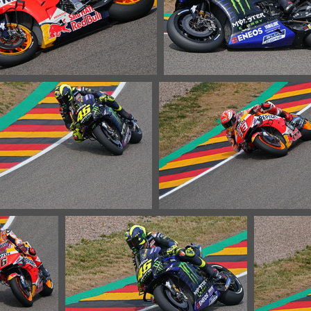
Moto GP 03671c Marquez
Moto GP 03698c Ross
26831 Aufrufe
28725 Aufrufe
Moto GP 03712c Rossi
Moto GP 03713c Marque
30260 Aufrufe
26943 Aufrufe