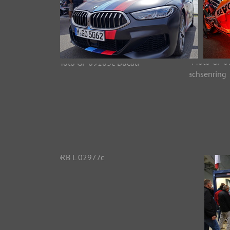
Moto GP 09149c BMW
M
39069 Aufrufe
Moto GP 09183c Ducati
Moto GP 0
41163 Aufrufe
Sachsenr
31900 Auf