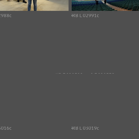
RB L 02979c
RB L 02980c
6958 Aufrufe
7037 Aufrufe
RB L 02988c
RB L 02991c
6725 Aufrufe
7101 Aufrufe
RB L 03008c
RB L 03010c
RB L 0301