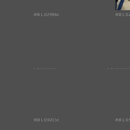
RB L 02977c
6872 Aufrufe
RB L 02986c
6983 Aufrufe
RB L 03006c