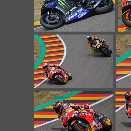
Moto GP 03667c Rossi
25750 Aufrufe
Moto GP 03706c Marquez
28377 Aufrufe