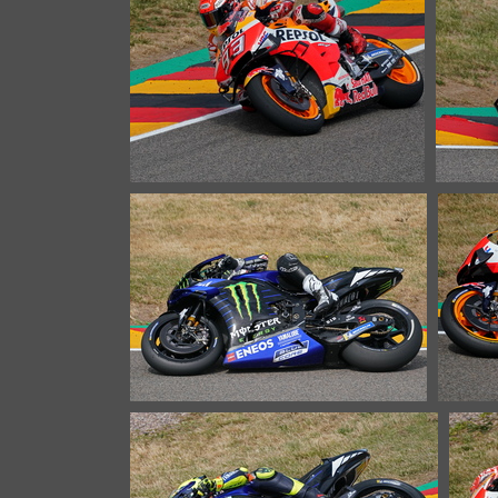
27026 Aufrufe
Moto GP 03614c Marquez
Mo
22141 Aufrufe
Moto GP 03639c Vinales
31304 Aufrufe