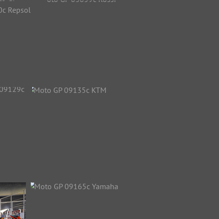
ez
Moto GP 03807c Rossi
33735 Aufrufe
o GP 03840c
Moto GP 03859c Rossi
Repsol
27352 Aufrufe
018 Aufrufe
09129c
Moto GP 09135c KTM
M
23841 Aufrufe
ufrufe