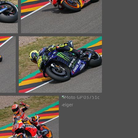
i
Moto GP 03701c Bradl
28734 Aufrufe
z
Moto GP 03721c Rossi
31532 Aufrufe