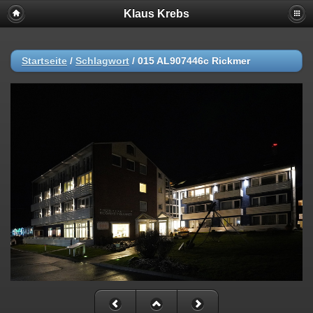
Klaus Krebs
Startseite
/
Schlagwort
/
015 AL907446c Rickmer