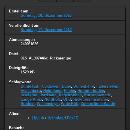
Erstellt am
Sonntag, 10. Dezember 2017
Veröffentlicht am
Sonntag, 17. Dezember 2017
Abmessungen
2400*1626
Datei
015_AL907446c_Rickmer.jpg
Dateigröße
1529 kB
Schlagworte
Bunte Kuh
,
Cuxhaven
,
Düne
,
Dünenfähre
,
Fallersleben
,
Heisenberg
,
Helgoland
,
Heuler
,
Hummerbuden
,
Inselkrug
,
Jordsand
,
Kegelrobben
,
Kurpromenade
,
Lange Anna
,
Nordholz
,
OFD
,
Rickmers Insulaner
,
Robben
,
Wellensteyn
,
Witte Kliff
,
Zum grünen Walde
Alben
Urlaub
/
Helgoland Dez17
Besuche