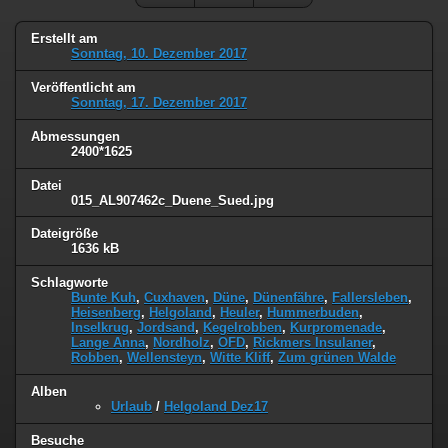
Erstellt am
Sonntag, 10. Dezember 2017
Veröffentlicht am
Sonntag, 17. Dezember 2017
Abmessungen
2400*1625
Datei
015_AL907462c_Duene_Sued.jpg
Dateigröße
1636 kB
Schlagworte
Bunte Kuh
,
Cuxhaven
,
Düne
,
Dünenfähre
,
Fallersleben
,
Heisenberg
,
Helgoland
,
Heuler
,
Hummerbuden
,
Inselkrug
,
Jordsand
,
Kegelrobben
,
Kurpromenade
,
Lange Anna
,
Nordholz
,
OFD
,
Rickmers Insulaner
,
Robben
,
Wellensteyn
,
Witte Kliff
,
Zum grünen Walde
Alben
Urlaub
/
Helgoland Dez17
Besuche