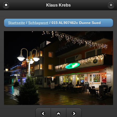
Klaus Krebs
Startseite
/
Schlagwort
/
015 AL907462c Duene Sued