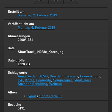
Erstellt am
Samstag, 2. Februar 2019
Veröffentlicht am
Montag, 4. Februar 2019
Abmessungen
2400*1671
Datei
ShortTrack_14028c_Korea.jpg
Dateigröße
1528 kB
Schlagworte
Anna Seidel
,
DESG
,
Dresden
,
Eisarena
,
Frauenkirche
,
ISU
,
Korea
,
Leonardo
,
Semperoper
,
Short Track
,
Suzanne Schulting
,
Weltcup
Alben
Sport
/
Short Track 19
Besuche
5191