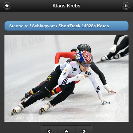
Klaus Krebs
Startseite
/
Schlagwort
/
ShortTrack 14028c Korea