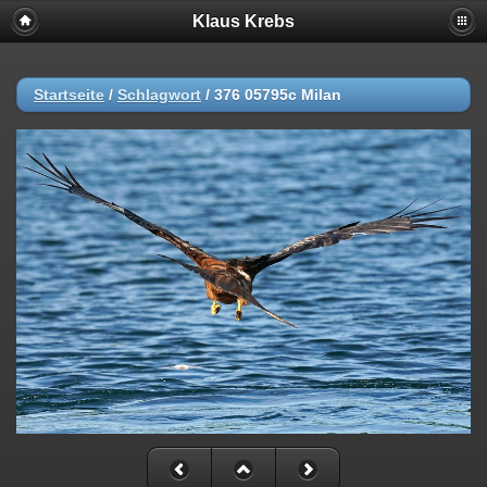
Klaus Krebs
Startseite
/
Schlagwort
/
376 05795c Milan