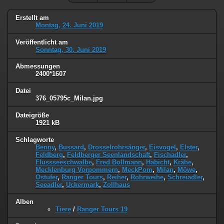
Erstellt am
Montag, 24. Juni 2019
Veröffentlicht am
Sonntag, 30. Juni 2019
Abmessungen
2400*1607
Datei
376_05795c_Milan.jpg
Dateigröße
1921 kB
Schlagworte
Benny
,
Bussard
,
Drosselrohrsänger
,
Eisvogel
,
Elster
,
Feldberg
,
Feldberger Seenlandschaft
,
Fischadler
,
Flussseeschwalbe
,
Fred Bollmann
,
Habicht
,
Krähe
,
Mecklenburg Vorpommern
,
MeckPom
,
Milan
,
Möwe
,
Ostufer
,
Ranger Tours
,
Reiher
,
Rohrweihe
,
Schreiadler
,
Seeadler
,
Uckermark
,
Zollhaus
Alben
Tiere
/
Ranger Tours 19