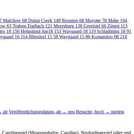
7
Malchow
68
Dubai Creek
149
Reunion
68
Mayotte
78
Mahe
194
row
63
Traben-Trarbach
121
Meersburg
138
Greetsiel
66
Zingst
113
etro 18
150
Helgoland Jun18
153
Waygaard 18
119
Schladming 18
91
ygaard 16
114
Bliesdorf 15
58
Waygaard 15
86
Komandoo 08
218
 alt
Veröffentlichungsdatum, alt → neu
Besuche, hoch → niedrig
 Carolinensiel (Museumshafen, Caroline), Neuharlingersiel (alter und