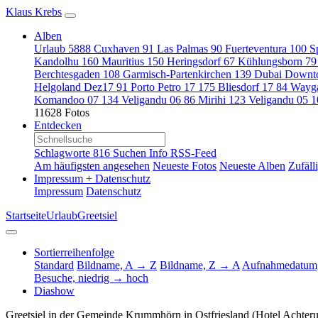
Klaus Krebs
Alben
Urlaub
5888
Cuxhaven
91
Las Palmas
90
Fuerteventura
100
S
Kandolhu
160
Mauritius
150
Heringsdorf
67
Kühlungsborn
79
Berchtesgaden
108
Garmisch-Partenkirchen
139
Dubai Down
Helgoland Dez17
91
Porto Petro 17
175
Bliesdorf 17
84
Wayg
Komandoo 07
134
Veligandu 06
86
Mirihi
123
Veligandu 05
1
11628 Fotos
Entdecken
Schlagworte
816
Suchen
Info
RSS-Feed
Am häufigsten angesehen
Neueste Fotos
Neueste Alben
Zufäll
Impressum + Datenschutz
Impressum
Datenschutz
Startseite
Urlaub
Greetsiel
Sortierreihenfolge
Standard
Bildname, A → Z
Bildname, Z → A
Aufnahmedatum,
Besuche, niedrig → hoch
Diashow
Greetsiel in der Gemeinde Krummhörn in Ostfriesland (Hotel Achterum