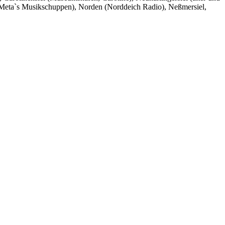
ch (Meta`s Musikschuppen), Norden (Norddeich Radio), Neßmersiel,