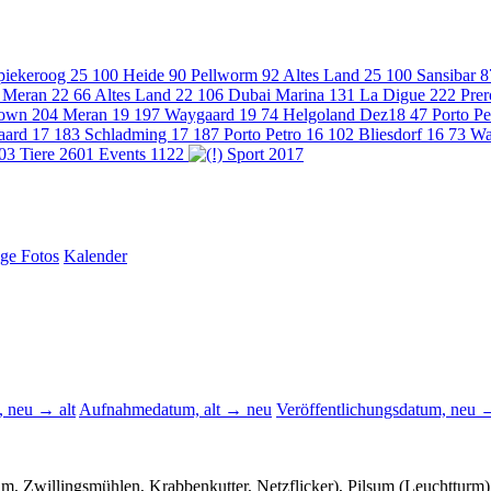
piekeroog 25
100
Heide
90
Pellworm
92
Altes Land 25
100
Sansibar
8
Meran 22
66
Altes Land 22
106
Dubai Marina
131
La Digue
222
Pre
town
204
Meran 19
197
Waygaard 19
74
Helgoland Dez18
47
Porto P
aard 17
183
Schladming 17
187
Porto Petro 16
102
Bliesdorf 16
73
Wa
03
Tiere
2601
Events
1122
Sport
2017
ige Fotos
Kalender
 neu → alt
Aufnahmedatum, alt → neu
Veröffentlichungsdatum, neu →
, Zwillingsmühlen, Krabbenkutter, Netzflicker), Pilsum (Leuchtturm),