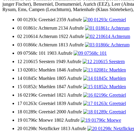
junger Fischer), Bensersiel, Dornumersiel, Aurich (EEZ), Leer (Alts
Rysum, Ems, Campen (Leuchtturm), Marienhafe (Klaus Störtebeker
00 01293c Greetsiel
2359 Aufrufe
01 01861c Achterum
2134 Aufrufe
02 210614 Achterum
1922 Aufrufe
03 01866c Achterum
1813 Aufrufe
09 07568c 101
1903 Aufrufe
12 210615 Seestern
1949 Aufrufe
13 02081c Muehlen
1846 Aufrufe
14 01845c Muehlen
1805 Aufrufe
15 01852c Muehlen
1847 Aufrufe
16 02196c Greetsiel
1821 Aufrufe
17 01263c Greetsiel
1839 Aufrufe
18 01289c Greetsiel
2000 Aufrufe
19 01796c Moewe
1802 Aufrufe
20 01298c Netzflicker
1813 Aufrufe