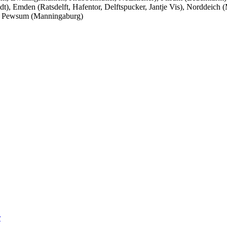
tadt), Emden (Ratsdelft, Hafentor, Delftspucker, Jantje Vis), Norddei
), Pewsum (Manningaburg)